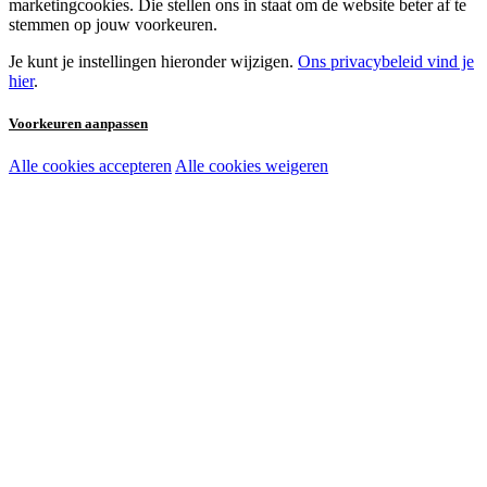
marketingcookies. Die stellen ons in staat om de website beter af te
stemmen op jouw voorkeuren.
Je kunt je instellingen hieronder wijzigen.
Ons privacybeleid vind je
hier
.
Voorkeuren aanpassen
Alle cookies accepteren
Alle cookies weigeren
Noodzakelijke cookies:
Functionele en analytische cookies:
Marketingcookies: