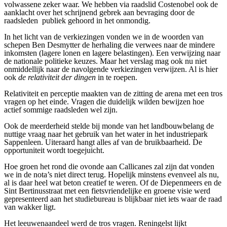
volwassene zeker waar. We hebben via raadslid Costenobel ook de
aanklacht over het schrijnend gebrek aan bevraging door de
raadsleden publiek gehoord in het onmondig.
In het licht van de verkiezingen vonden we in de woorden van
schepen Ben Desmytter de herhaling die verwees naar de mindere
inkomsten (lagere lonen en lagere belastingen). Een verwijzing naar
de nationale politieke keuzes. Maar het verslag mag ook nu niet
onmiddellijk naar de navolgende verkiezingen verwijzen. Al is hier
ook
de relativiteit der dingen
in te roepen.
Relativiteit en perceptie maakten van de zitting de arena met een tros
vragen op het einde. Vragen die duidelijk wilden bewijzen hoe
actief sommige raadsleden wel zijn.
Ook de meerderheid stelde bij monde van het landbouwbelang de
nuttige vraag naar het gebruik van het water in het industriepark
Sappenleen. Uiteraard hangt alles af van de bruikbaarheid. De
opportuniteit wordt toegejuicht.
Hoe groen het rond die ovonde aan Callicanes zal zijn dat vonden
we in de nota’s niet direct terug. Hopelijk minstens evenveel als nu,
al is daar heel wat beton creatief te weren. Of de Diepenmeers en de
Sint Bertinusstraat met een fietsvriendelijke en groene visie werd
gepresenteerd aan het studiebureau is blijkbaar niet iets waar de raad
van wakker ligt.
Het leeuwenaandeel werd de tros vragen. Reningelst lijkt