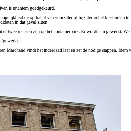
ijven is unaniem
g
oed
ge
keur
d
.
mogelijkheid de opdracht van voorzitter of bijzitter in het kiesbureau t
daten in dat geval zitten.
 er twee mensen zijn op het containerpark. Er wordt aan gewerkt.
W
e
 afgewerkt.
n Marchand vindt het inderdaad laat en zet de nodige stappen. Idem v