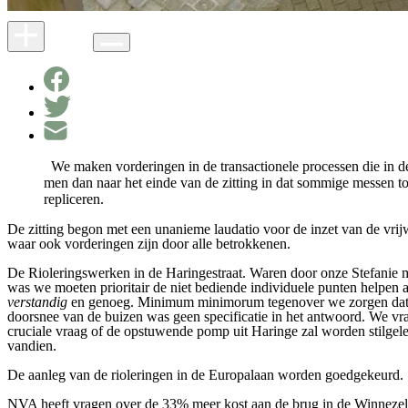
We maken vorderingen in de transactionele processen die in de
men dan naar het einde van de zitting in dat sommige messen t
repliceren.
De zitting begon met een unanieme laudatio voor de inzet van de vrijw
waar ook vorderingen zijn door alle betrokkenen.
De
Rioleringswerken in de Haringestraat.
Waren door onze Stefanie m
was we moeten prioritair de niet bediende individuele punten helpen a
verstandig
en genoeg. Minimum minimorum tegenover we zorgen dat we
doorsnee van de buizen was geen specificatie in het antwoord. We vr
cruciale vraag of de opstuwende pomp uit Haringe zal worden stilgeleg
vandien.
De aanleg van de rioleringen in de Europalaan worden goedgekeurd.
NVA heeft vragen over de 33% meer kost aan de brug in de Winnezele