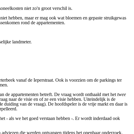
eelkosten niet zo'n groot verschil is.
het niet hebben, maar er mag ook wat bloemen en gepaste struikgewas
tussenkomen rond de appartementen.
elijke landmeter.
terbeek vanaf de Ieperstraat. Ook is voorzien om de parkings ter
men.
w van de appartementen betreft. De vraag wordt onthaald met het
twee
ag naar de visie en of ze een visie hebben. Uiteindelijk is de
duiding van de vraag). De hoofdspeler is de vrije markt en daar is
rpelleerd.
het
-
als we het goed verstaan hebben
-
.
Er wordt inderdaad ook
adviezen die werden ontvangen tijdens het openbaar onderzoek.