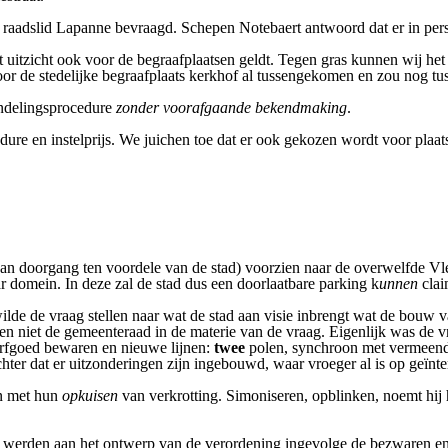
aadslid Lapanne bevraagd. Schepen Notebaert antwoord dat er in person
 het uitzicht ook voor de begraafplaatsen geldt. Tegen gras kunnen wij 
 voor de stedelijke begraafplaats kerkhof al tussengekomen en zou nog 
andelingsprocedure
zonder voorafgaande bekendmaking
.
re en instelprijs. We juichen toe dat er ook gekozen wordt voor plaats
an doorgang ten voordele van de stad) voorzien naar de overwelfde Vle
r domein. In deze zal de stad dus een doorlaatbare parking k
unnen
clai
d wilde de vraag stellen naar wat de stad aan visie inbrengt wat de bou
en niet de gemeenteraad in de materie van de vraag. Eigenlijk was de vra
erfgoed bewaren en nieuwe lijnen:
twee
polen, synchroon met vermeende 
chter dat er uitzonderingen zijn ingebouwd, waar vroeger al is op geïnte
en met hun
opkuisen
van verkrotting. Simoniseren,
opblinken,
noemt hij
erden aan het ontwerp van de verordening ingevolge de bezwaren en 