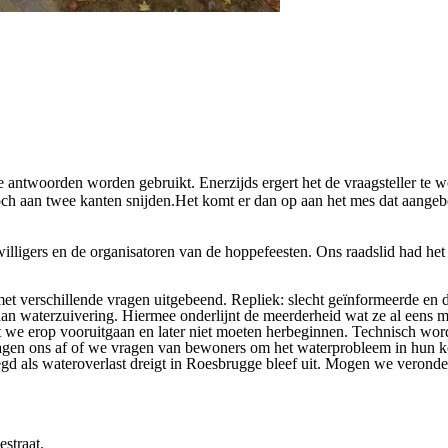
 antwoorden worden gebruikt. Enerzijds ergert het de vraagsteller te 
och aan twee kanten snijden.Het komt er dan op aan het mes dat aangeb
illigers en de organisatoren van de hoppefeesten. Ons raadslid had het
et verschillende vragen uitgebeend. Repliek: slecht geïnformeerde en
an waterzuivering. Hiermee onderlijnt de meerderheid wat ze al eens me
 erop vooruitgaan en later niet moeten herbeginnen. Technisch wordt
agen ons af of
we
vragen van bewoners om het waterprobleem in hun k
d als wateroverlast dreigt in Roesbrugge bleef uit.
Mo
gen
we
veronder
straat.