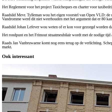
Het Reglement voor het project Taxicheques en charter voor taxibedr
Raadslid
Mevr. Tylleman wou het eigen voorstel
van Open VLD:
de 
Vandromme werd dit niet weerhouden met het argument dat er 80 kandi
R
aadslid J
ohan
Lef
e
ver
wou weten of er kon voor gezorgd worden dat
Het rondpunt en het Frimout straatmeubilair wordt met de nodige tijd
Raads Jan Vanbruwaene komt nog eens terug op de verlichting. Schepe
markt.
Ook interessant