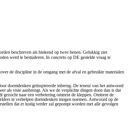
worden beschreven als hinkend op twee benen. Gelukkig ziet
oden werd te bestuderen. In concreto op DE gestelde vraag te
 over de discipline in de omgang met de afval en gebruikte materialen
 door doemdenken geïnspireerde inbreng. De teneur van het antwoord
er als visie aanbrengt. Als we de verplichte dingen doen dan is dat
 gezocht naar een verbetering omtrent de kleppen. Omtrent de
elders te
verhelp
e
n
doemdenken
mo
gen
noemen.
Antwoord op de
stellen dat er lustig verder zal gepompt worden met alle gevolgen