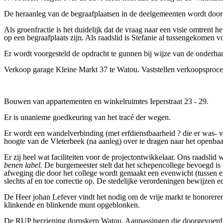
De heraanleg van de begraafplaatsen in de deelgemeenten wordt door r
Als groenfractie is het duidelijk dat de vraag naar een visie omtrent
op een begraafplaats zijn. Als raadslid is Stefanie al tussengekomen
Er wordt voorgesteld de opdracht te gunnen bij wijze van de onderh
Verkoop garage Kleine Markt 37 te Watou. Vaststellen verkoopsprocedu
Bouwen van appartementen en winkelruimtes Ieperstraat 23 - 29.
Er is unanieme goedkeuring van het tracé der wegen.
Er wordt een wandelverbinding (met erfdienstbaarheid ? die er was- v
hoogte van de Vleterbeek (na aanleg) over te dragen naar het openbaa
Er zij heel wat faciliteiten voor de projectontwikkelaar. Ons raadsli
benen label.
De burgemeester
stelt dat het schepencollege bevoegd is 
afweging die door het college wordt gemaakt een evenwicht (tussen 
slechts af en toe correctie op. De stedelijke verordeningen bewijzen e
De Heer johan Lefever vindt het nodig om de vrije markt te honorer
klinkende en blinkende munt opgeblonken.
De RUP herziening dorpskern Watou. Aanpassingen die doorgevoerd w