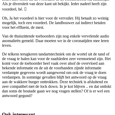
Als je diversiteit van deze kant uit bekijkt. Ieder nadeel heeft zijn
voordeel, hé.

Oh, Ja het voordeel is hier voor de vervuiler. Hij betaalt zo weinig
mogelijk, toch een voordeel. De landbouwer zal indirect betalen
voor het effluent, de mest.
Van de thuiszittende toehoorders zijn nog enkele vervelende audio
anomalieën gemeld. Daar moeten we in de coronatijden mee leren
leven.
De telkens terugkeren tandartstechniek om de wortel uit de tand of
de vraag te halen kan voor de raadsleden zeer vermoeiend zijn. Het
komt voor de toehoorder heel vaak over alsof de overvloed aan
bekende informatie en de uit de voorhanden zijnde informatie
verdampte gegevens wordt aangewend om ook de vraag te doen
verdampen. In sommige gevallen blijft het antwoord op de vraag
aan de wakkere burger onttrokken. Deze techniek is afsluitend en
zeer compatibel met de lock down. In je kot blijven .. en dat ontlokt
dan soms de boutade gaan we nog vragen stellen? Of is er wel een
antwoord gegund?
Ook interessant