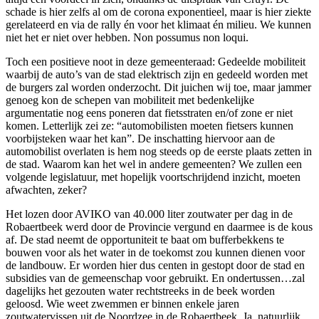
schade is hier zelfs al om de corona exponentieel, maar is hier ziekte
gerelateerd en via de rally én voor het klimaat én milieu. We kunnen
niet het er niet over hebben. Non possumus non loqui.
Toch een positieve noot in deze gemeenteraad: Gedeelde mobiliteit
waarbij de auto’s van de stad elektrisch zijn en gedeeld worden met
de burgers zal worden onderzocht. Dit juichen wij toe, maar jammer
genoeg kon de schepen van mobiliteit met bedenkelijke
argumentatie nog eens poneren dat fietsstraten en/of zone er niet
komen. Letterlijk zei ze: “automobilisten moeten fietsers kunnen
voorbijsteken waar het kan”. De inschatting hiervoor aan de
automobilist overlaten is hem nog steeds op de eerste plaats zetten in
de stad. Waarom kan het wel in andere gemeenten? We zullen een
volgende legislatuur, met hopelijk voortschrijdend inzicht, moeten
afwachten, zeker?
Het lozen door AVIKO van 40.000 liter zoutwater per dag in de
Robaertbeek werd door de Provincie vergund en daarmee is de kous
af. De stad neemt de opportuniteit te baat om bufferbekkens te
bouwen voor als het water in de toekomst zou kunnen dienen voor
de landbouw. Er worden hier dus centen in gestopt door de stad en
subsidies van de gemeenschap voor gebruikt. En ondertussen…zal
dagelijks het gezouten water rechtstreeks in de beek worden
geloosd. Wie weet zwemmen er binnen enkele jaren
zoutwatervissen uit de Noordzee in de Robaertbeek. Ja, natuurlijk.