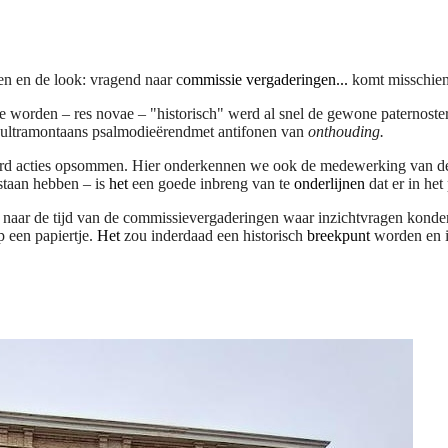
en en de look: vragend naar c
ommissie vergaderingen...
komt misschien
 worden – res novae – "historisch" werd al snel de gewone paternoste
ultramontaans psalmodieërend
met antifonen van
onthouding.
teerd acties opsommen. Hier onderkennen we ook de medewerking van de 
staan hebben – is
het
een goede inbreng van te
onderlijnen
dat er in he
naar de tijd van de commissievergaderingen waar inzichtvragen konden
een papiertje.
Het
zou inderdaad een historisch
breekpunt
worden en in