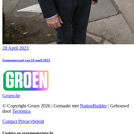
28 April 2023
Gemeenteraad van 24 april 2023
Groen.be
© Copyright Groen 2026 | Gemaakt met
NationBuilder
| Gebouwd
door
Tectonica
Contact
Privacybeleid
Cookies op groenpoperinge.be