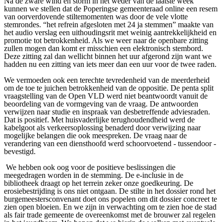
Na de zware wind en storm in het weder van de laatste week
kunnen we stellen dat de Poperingse gemeenteraad online een resem
van oorverdovende stiltemomenten was door de vele vlotte
stemrondes. “het refrein afgesloten met 24 ja stemmen” maakte van
het audio verslag een uithoudingsrit met weinig aantrekkelijkheid en
promotie tot betrokkenheid. Als we weer naar de openbare zitting
zullen mogen dan komt er misschien een elektronisch stembord.
Deze zitting zal dan wellicht binnen het uur afgerond zijn want we
hadden nu een zitting van iets meer dan een uur voor de twee raden.
We vermoeden ook een terechte tevredenheid van de meerderheid
om de toe te juichen betrokkenheid van de oppositie. De penta split
vraagstelling van de Open VLD werd niet beantwoordt vanuit de
beoordeling van de vormgeving van de vraag. De antwoorden
verwijzen naar studie en inspraak van desbetreffende adviesraden.
Dat is positief. Met huisvaderlijke terughoudendheid werd de
kabelgoot als verkeersoplossing benaderd door verwijzing naar
mogelijke belangen die ook meespreken. De vraag naar de
verandering van een diensthoofd werd schoorvoetend - tussendoor -
bevestigd.
We hebben ook oog voor de positieve beslissingen die
meegedragen worden in de stemming. De e-inclusie in de
bibliotheek draagt op het terrein zeker onze goedkeuring. De
erosiebestrijding is ons niet ontgaan. De stilte in het dossier rond het
burgemeestersconvenant doet ons popelen om dit dossier concreet te
zien open bloeien. En we zijn in verwachting om te zien hoe de stad
als fair trade gemeente de overeenkomst met de brouwer zal regelen