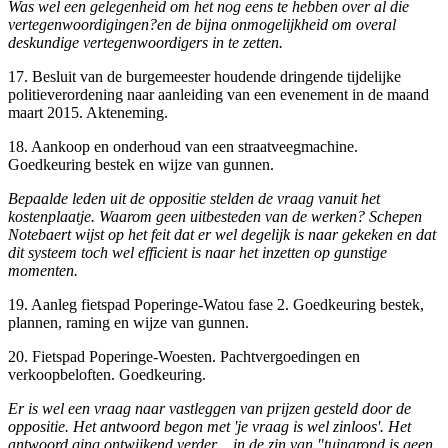
Was wel een gelegenheid om het nog eens te hebben over al die
vertegenwoordigingen?en de bijna onmogelijkheid om overal
deskundige vertegenwoordigers in te zetten.
17. Besluit van de burgemeester houdende dringende tijdelijke
politieverordening naar aanleiding van een evenement in de maand
maart 2015. Akteneming.
18. Aankoop en onderhoud van een straatveegmachine.
Goedkeuring bestek en wijze van gunnen.
Bepaalde leden uit de oppositie stelden de vraag vanuit het
kostenplaatje. Waarom geen uitbesteden van de werken? Schepen
Notebaert wijst op het feit dat er wel degelijk is naar gekeken en dat
dit systeem toch wel efficient is naar het inzetten op gunstige
momenten.
19. Aanleg fietspad Poperinge-Watou fase 2. Goedkeuring bestek,
plannen, raming en wijze van gunnen.
20. Fietspad Poperinge-Woesten. Pachtvergoedingen en
verkoopbeloften. Goedkeuring.
Er is wel een vraag naar vastleggen van prijzen gesteld door de
oppositie. Het antwoord begon met 'je vraag is wel zinloos'. Het
antwoord ging ontwijkend verder .. in de zin van "tuingrond is geen