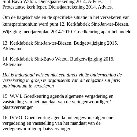
Sint-Bavo Watou. Dienstjaarrekening 2014. Advies. - 11.
Protestantse kerk Ieper. Dienstjaarrekening 2014. Advies.
Om de hagelschade en de specifieke situatie in het verzekeren van
kunstpatrimonium werd punt
12.
Kerkfabriek
Sint-Jan-ter-Biezen
.
Wijziging
meerjarenplan
2014-2019.
Goedkeuring
apart
behandeld
.
13. Kerkfabriek Sint-Jan-ter-Biezen. Budgetwijziging 2015.
Aktename.
14. Kerkfabriek Sint-Bavo Watou. Budgetwijziging 2015.
Aktename.
Het is inderdaad wijs en niet een direct vlotte onderneming de
verzekering in groep te organiseren van dit enigszins sui juris
patrimonium te verzekeren
15. W.V.I. Goedkeuring agenda algemene vergadering en
vaststelling van het mandaat van de vertegenwoordiger /
plaatsvervanger.
16. IVVO. Goedkeuring agenda buitengewone algemene
vergadering en vaststelling van het mandaat van de
vertegenwoordiger/plaatsvervanger.