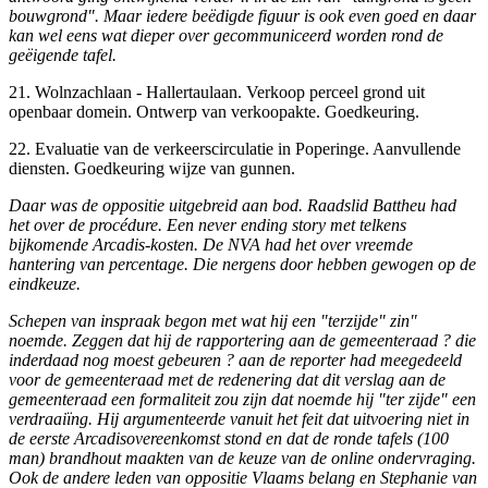
bouwgrond". Maar iedere beëdigde figuur is ook even goed en daar
kan wel eens wat dieper over gecommuniceerd worden rond de
geëigende tafel.
21. Wolnzachlaan - Hallertaulaan. Verkoop perceel grond uit
openbaar domein. Ontwerp van verkoopakte. Goedkeuring.
22. Evaluatie van de verkeerscirculatie in Poperinge. Aanvullende
diensten. Goedkeuring wijze van gunnen.
Daar was de oppositie uitgebreid aan bod. Raadslid Battheu had
het over de procédure. Een never ending story met telkens
bijkomende Arcadis-kosten. De NVA had het over vreemde
hantering van percentage. Die nergens door hebben gewogen op de
eindkeuze.
Schepen van inspraak begon met wat hij een "terzijde" zin"
noemde. Zeggen dat hij de rapportering aan de gemeenteraad ? die
inderdaad nog moest gebeuren ? aan de reporter had meegedeeld
voor de gemeenteraad met de redenering dat dit verslag aan de
gemeenteraad een formaliteit zou zijn dat noemde hij "ter zijde" een
verdraaiïng. Hij argumenteerde vanuit het feit dat uitvoering niet in
de eerste Arcadisovereenkomst stond en dat de ronde tafels (100
man) brandhout maakten van de keuze van de online ondervraging.
Ook de andere leden van oppositie Vlaams belang en Stephanie van