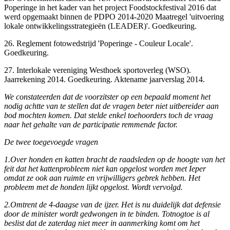
Poperinge in het kader van het project Foodstockfestival 2016 dat
werd opgemaakt binnen de PDPO 2014-2020 Maatregel 'uitvoering
lokale ontwikkelingsstrategieën (LEADER)'. Goedkeuring.
26. Reglement fotowedstrijd 'Poperinge - Couleur Locale'.
Goedkeuring.
27. Interlokale vereniging Westhoek sportoverleg (WSO).
Jaarrekening 2014. Goedkeuring. Aktename jaarverslag 2014.
We constateerden dat de voorzitster op een bepaald moment het
nodig achtte van te stellen dat de vragen beter niet uitbereider aan
bod mochten komen. Dat stelde enkel toehoorders toch de vraag
naar het gehalte van de participatie remmende factor.
De twee toegevoegde vragen
1.
Over honden en katten bracht de raadsleden op de hoogte van het
feit dat het kattenprobleem niet kan opgelost worden met Ieper
omdat ze ook aan ruimte en vrijwilligers gebrek hebben. Het
probleem met de honden lijkt opgelost. Wordt vervolgd.
2.
Omtrent de 4-daagse van de ijzer. Het is nu duidelijk dat defensie
door de minister wordt gedwongen in te binden. Totnogtoe is al
beslist dat de zaterdag niet meer in aanmerking komt om het